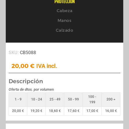
PROTECCIÓN
Cabeza
Manos
Calzado
SKU:
CB5088
20,00
€
IVA incl.
Descripción
Oferta de dtos. por volumen
100 -
1 - 9
10 - 24
25 - 49
50 - 99
200 +
199
20,00
€
19,20
€
18,60
€
17,60
€
17,00
€
16,00
€