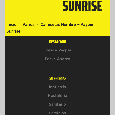
SUNRISE
Inicio
Varios
Camisetas Hombre – Payper
Sunrise
DESTACADO
Horeca Payper
Packs Ahorro
CATEGORIAS
Industria
Hostelería
Sanitario
Servicios