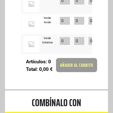
Verde
Acido
Verde
Gelatina
Artículos
:
0
AÑADIR AL CARRITO
Total
:
0,00 €
0
Artículos.
Tu
total
es
COMBÍNALO CON
0,00 €