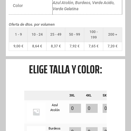
Azul Atolón, Burdeos, Verde Acido,
Color
Verde Gelatina
Oferta de dtos. por volumen
100 -
1 - 9
10 - 24
25 - 49
50 - 99
200 +
199
9,00
€
8,64
€
8,37
€
7,92
€
7,65
€
7,20
€
ELIGE TALLA Y COLOR:
3XL
4XL
5XL
L
Azul
Atolón
Burdeos