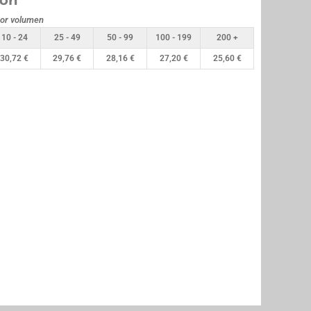
ión
por volumen
10 - 24
25 - 49
50 - 99
100 - 199
200 +
30,72
€
29,76
€
28,16
€
27,20
€
25,60
€