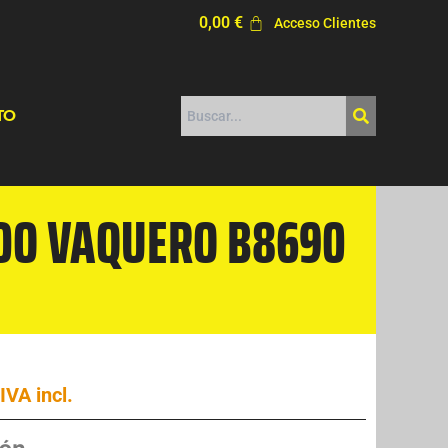
0,00
€
Acceso Clientes
TO
IDO VAQUERO B8690
IVA incl.