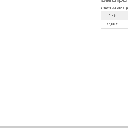
Descripc
Oferta de dtos. 
1 - 9
32,00
€