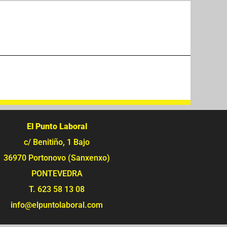
El Punto Laboral
c/ Benitiño, 1 Bajo
36970 Portonovo (Sanxenxo)
PONTEVEDRA
T. 623 58 13 08
info@elpuntolaboral.com