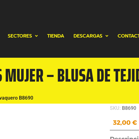
SECTORES
TIENDA
DESCARGAS
CONTAC
 MUJER – BLUSA DE TEJ
 vaquero B8690
SKU:
B8690
32,00
€