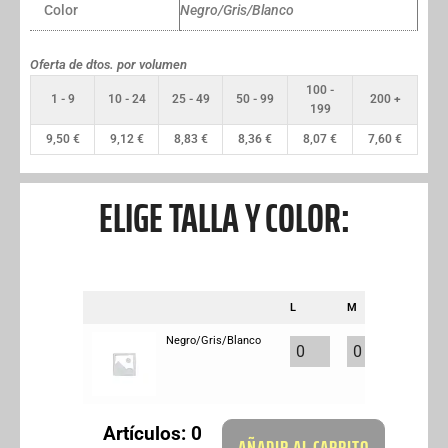
Color
Negro/Gris/Blanco
Oferta de dtos. por volumen
100 -
1 - 9
10 - 24
25 - 49
50 - 99
200 +
199
9,50
€
9,12
€
8,83
€
8,36
€
8,07
€
7,60
€
ELIGE TALLA Y COLOR:
L
M
Negro/Gris/Blanco
Artículos
:
0
AÑADIR AL CARRITO