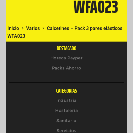
WFA023
Inicio
Varios
Calcetines – Pack 3 pares elásticos
WFA023
DESTACADO
Horeca Payper
Packs Ahorro
CATEGORIAS
Industria
Hostelería
Sanitario
Servicios