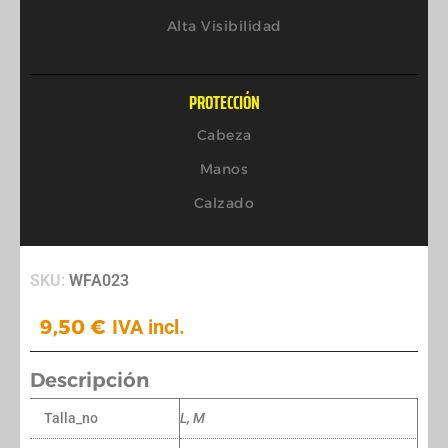
Alta Visibilidad
PROTECCIÓN
Cabeza
Manos
Calzado
SKU:
WFA023
9,50
€
IVA incl.
Descripción
Talla_no
L, M