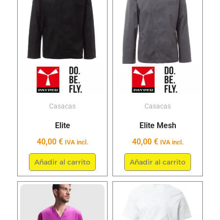
tiene
tiene
múltiples
múltipl
variantes.
variant
Las
Las
opciones
opcion
se
se
pueden
puede
elegir
elegir
Casacas
Casacas
en
en
Elite
Elite Mesh
la
la
40,00
€
40,00
€
IVA incl.
IVA incl.
página
página
de
de
Añadir al carrito
Añadir al carrito
producto
produc
Este
Este
producto
produc
tiene
tiene