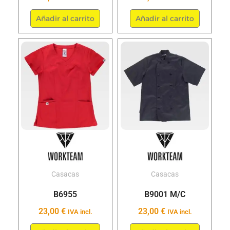
página
página
de
de
Añadir al carrito
Añadir al carrito
producto
produc
Este
Este
producto
produc
tiene
tiene
múltiples
múltipl
variantes.
variant
Las
Las
opciones
opcion
se
se
pueden
puede
elegir
elegir
Casacas
Casacas
en
en
B6955
B9001 M/C
la
la
23,00
€
23,00
€
IVA incl.
IVA incl.
página
página