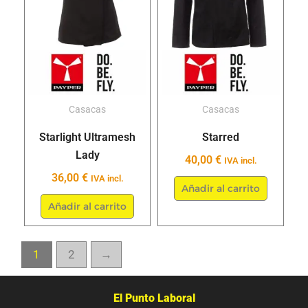
variantes.
variant
Las
Las
opciones
opcion
se
se
pueden
puede
elegir
elegir
Casacas
Casacas
en
en
Starlight Ultramesh
Starred
la
la
Lady
40,00
€
IVA incl.
página
página
36,00
€
IVA incl.
de
de
Añadir al carrito
Añadir al carrito
producto
produc
1
2
→
El Punto Laboral