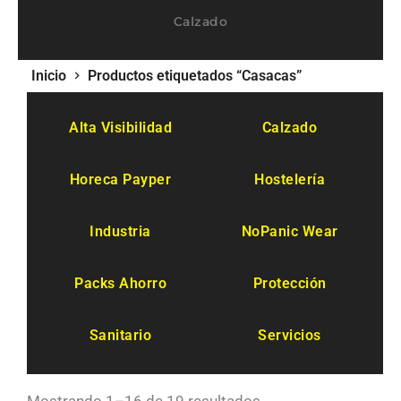
Calzado
Inicio
Productos etiquetados “Casacas”
Alta Visibilidad
Calzado
Horeca Payper
Hostelería
Industria
NoPanic Wear
Packs Ahorro
Protección
Sanitario
Servicios