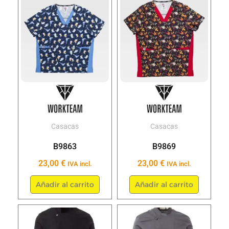
producto
produc
tiene
tiene
múltiples
múltipl
variantes.
variant
Las
Las
opciones
opcion
se
se
pueden
puede
elegir
elegir
Casacas
Casacas
en
en
B9863
B9869
la
la
23,00
€
23,00
€
IVA incl.
IVA incl.
página
página
de
de
Añadir al carrito
Añadir al carrito
producto
produc
Este
Este
producto
produc