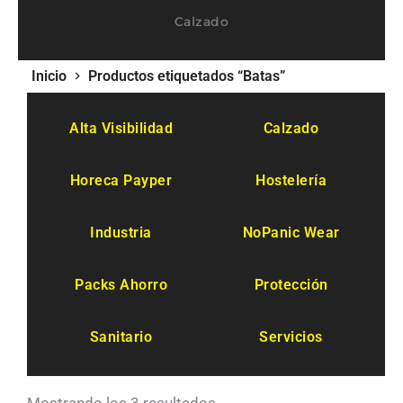
Calzado
Inicio
Productos etiquetados “Batas”
Alta Visibilidad
Calzado
Horeca Payper
Hostelería
Industria
NoPanic Wear
Packs Ahorro
Protección
Sanitario
Servicios