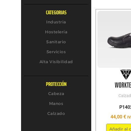
CATEGORIAS
Industria
Hostelería
Sanitario
Servicios
Alta Visibilidad
PROTECCIÓN
Cabeza
Calza
Manos
P140
Calzado
44,00
€
IV
Añadir al c